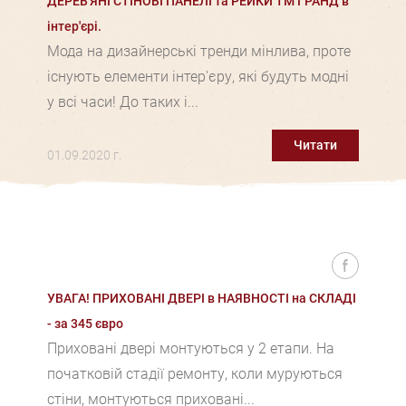
ДЕРЕВ'ЯНІ СТІНОВІ ПАНЕЛІ та РЕЙКИ ТМ ГРАНД в
інтер'єрі.
Мода на дизайнерські тренди мінлива, проте
існують елементи інтер'єру, які будуть модні
у всі часи! До таких і...
Читати
01.09.2020 г.
УВАГА! ПРИХОВАНІ ДВЕРІ в НАЯВНОСТІ на СКЛАДІ
- за 345 євро
Приховані двері монтуються у 2 етапи. На
початковій стадії ремонту, коли муруються
стіни, монтуються приховані...