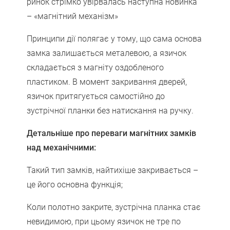
ринок стрімко увірвалась наступна новинка
– «магнітний механізм»
Принципи дії полягає у тому, що сама основа
замка залишається металевою, а язичок
складається з магніту оздобленого
пластиком. В момент закривання дверей,
язичок притягується самостійно до
зустрічної планки без натискання на ручку.
Детальніше про переваги магнітних замків
над механічними:
Такий тип замків, найтихіше закривається –
це його основна функція;
Коли полотно закрите, зустрічна планка стає
невидимою, при цьому язичок не тре по