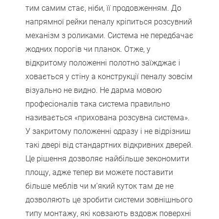
тим самим стає, ніби, її продовженням. До
напрямної рейки пеналу кріпиться розсувний
механізм з роликами. Система не передбачає
жодних порогів чи планок. Отже, у
відкритому положенні полотно заїжджає і
ховається у стіну а конструкції пеналу зовсім
візуально не видно. Не дарма мовою
професіоналів така система правильно
називається «прихована розсувна система».
У закритому положенні одразу і не відрізниш
такі двері від стандартних відкривних дверей.
Це рішення дозволяє найбільше зекономити
площу, адже тепер ви можете поставити
більше меблів чи м’який куток там де не
дозволяють це зробити системи зовнішнього
типу монтажу, які ковзають вздовж поверхні