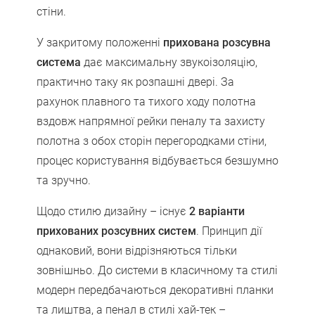
стіни.
У закритому положенні
прихована розсувна
система
дає максимальну звукоізоляцію,
практично таку як розпашні двері. За
рахунок плавного та тихого ходу полотна
вздовж напрямної рейки пеналу та захисту
полотна з обох сторін перегородками стіни,
процес користування відбувається безшумно
та зручно.
Щодо стилю дизайну – існує
2 варіанти
прихованих розсувних систем
. Принцип дії
однаковий, вони відрізняються тільки
зовнішньо. До системи в класичному та стилі
модерн передбачаються декоративні планки
та лиштва, а пенал в стилі хай-тек –